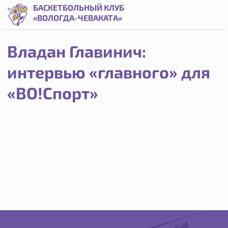
Владан Главинич: интервью “главного” для “ВО!Спорт” | Б
БАСКЕТБОЛЬНЫЙ КЛУБ
«ВОЛОГДА-ЧЕВАКАТА»
Владан Главинич:
интервью «главного» для
«ВО!Спорт»