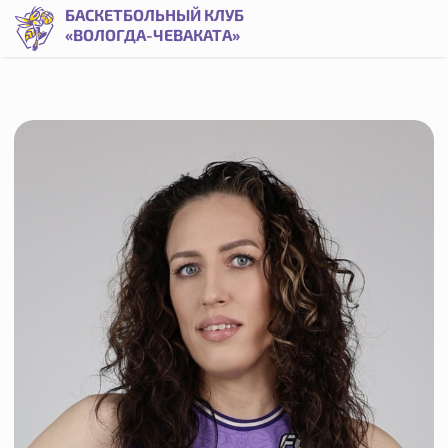
Екатерина Терехова | Баскетбольный клуб «Вологда-Чева
БАСКЕТБОЛЬНЫЙ КЛУБ
«ВОЛОГДА-ЧЕВАКАТА»