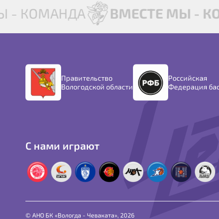
Ы - КОМАНДА
ВМЕСТЕ МЫ - К
Правительство
Российская
Вологодской области
Федерация ба
С нами играют
© АНО БК «Вологда - Чеваката», 2026