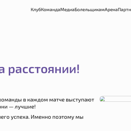
Клуб
Команда
Медиа
Болельщикам
Арена
Парт
а расстоянии!
м команды в каждом матче выступают
они — лучшие!
его успеха. Именно поэтому мы