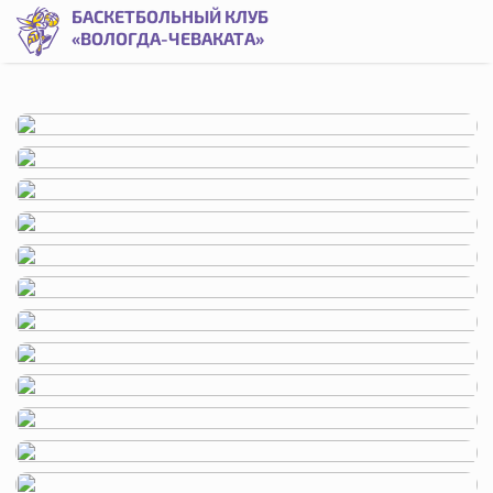
Турнир памяти Кирилла Литвинова 2025 | Баскетбольный 
БАСКЕТБОЛЬНЫЙ КЛУБ
«ВОЛОГДА-ЧЕВАКАТА»