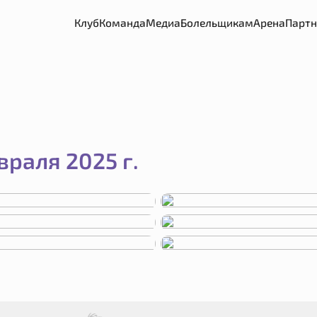
огда-Чеваката»
Клуб
Команда
Медиа
Болельщикам
Арена
Парт
враля 2025 г.