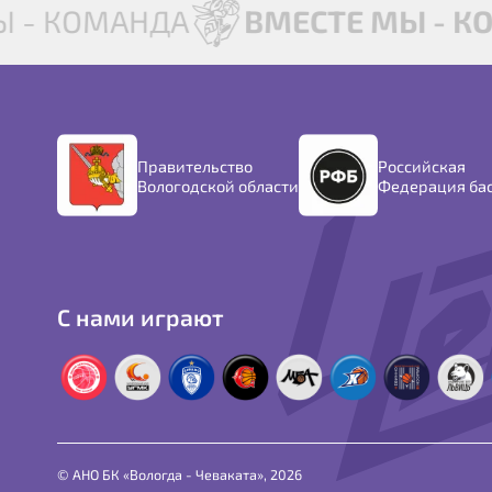
 - КОМАНДА
ВМЕСТЕ МЫ - К
Правительство
Российская
Вологодской области
Федерация ба
С нами играют
© АНО БК «Вологда - Чеваката», 2026