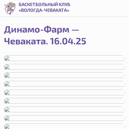
Динамо-Фарм — Чеваката. 16.04.25 | Баскетбольный клуб
БАСКЕТБОЛЬНЫЙ КЛУБ
«ВОЛОГДА-ЧЕВАКАТА»
Динамо-Фарм —
Чеваката. 16.04.25