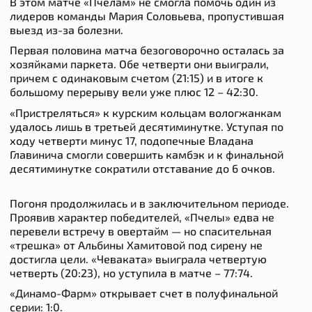
В этом матче «Пчелам» не смогла помочь один из
лидеров команды Мария Соловьева, пропустившая
выезд из-за болезни.
Первая половина матча безоговорочно осталась за
хозяйками паркета. Обе четверти они выиграли,
причем с одинаковым счетом (21:15) и в итоге к
большому перерыву вели уже плюс 12 – 42:30.
«Пристреляться» к курским кольцам вологжанкам
удалось лишь в третьей десятиминутке. Уступая по
ходу четверти минус 17, подопечные Владана
Главинича смогли совершить камбэк и к финальной
десятиминутке сократили отставание до 6 очков.
Погоня продолжилась и в заключительном периоде.
Проявив характер победителей, «Пчелы» едва не
перевели встречу в овертайм — но спасительная
«трешка» от Альбины Хамитовой под сирену не
достигла цели. «Чеваката» выиграла четвертую
четверть (20:23), но уступила в матче – 77:74.
«Динамо-Фарм» открывает счет в полуфинальной
серии: 1:0.