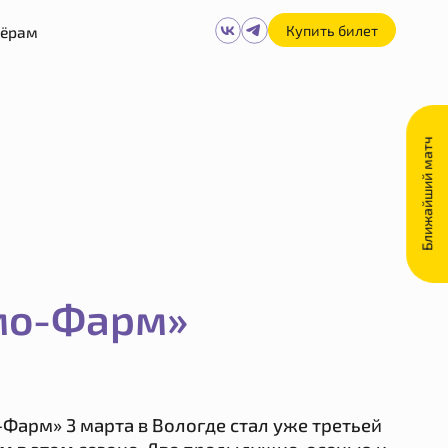
Купить билет
нёрам
Ближайший матч
амо-Фарм»
Фарм» 3 марта в Вологде стал уже третьей