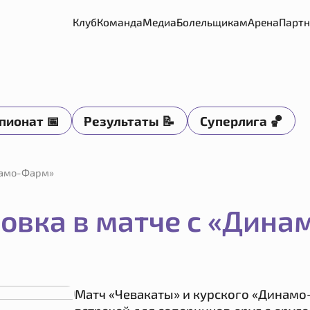
тбольный клуб «Вологда-Чеваката»
Клуб
Команда
Медиа
Болельщикам
Арена
Парт
пионат 📅
Результаты 📝
Суперлига 🏀
намо-Фарм»
овка в матче с «Дин
Матч «Чевакаты» и курского «Динамо-