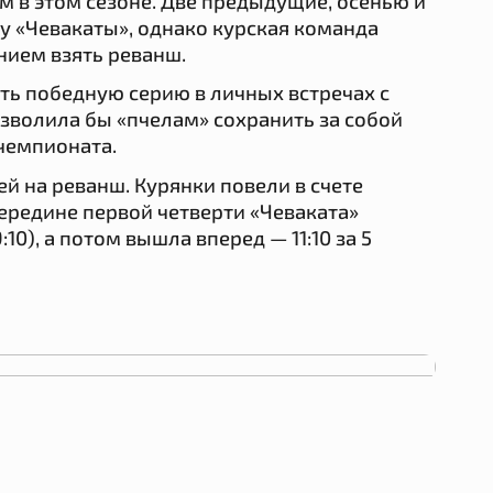
ом в этом сезоне. Две предыдущие, осенью и
зу «Чевакаты», однако курская команда
нием взять реванш.
ть победную серию в личных встречах с
зволила бы «пчелам» сохранить за собой
чемпионата.
ей на реванш. Курянки повели в счете
 середине первой четверти «Чеваката»
0), а потом вышла вперед — 11:10 за 5