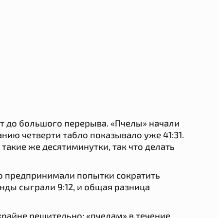
ут до большого перерыва. «Пчелы» начали
нию четверти табло показывало уже 41:31.
 такие же десятиминутки, так что делать
но предпринимали попытки сократить
нды сыграли 9:12, и общая разница
крайне решительно: «пчелам» в течение