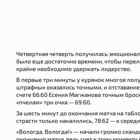
Четвертная четверть получилась эмоциона
было еще достаточно времени, чтобы перел
крайне необходимо удержать лидерство.
В первые три минуты у курянок многое полу
штрафных оказались точными, и отставание 
счете 66:60 Есения Магжанова точным брос
«пчелам» три очка — 69:60.
За шесть минут до окончания матча на табло
страсти только накалились, 78:62 — к середи
«Вологда, Вологда!» — начали громко сканд
окончания матча, ведь счет к тому моменту 