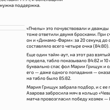
 нужна поддержка.
«Пчелы» это почувствовали и дважды 
тоже ответили двумя бросками. При сч
он и «Динамо-Фарм»: за 20 секунд д
составляло всего четыре очка (84:80).
Еще один тайм-аут, на этот раз взят
предела, табло показывало 84:82 и 10
буквально спас фол Марии Грищук и 
его — даже одного попадания — оказ
на табло было 85:82.
Мария Грищук забрала подбор, и с ее
Азарова забросила мяч в кольцо «Чева
матча провозгласил победу хозяек — 