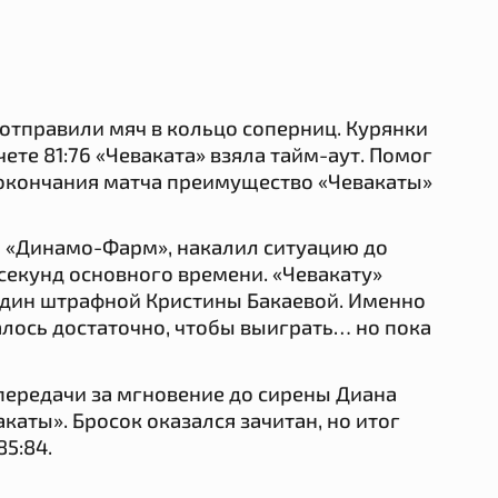
отправили мяч в кольцо соперниц. Курянки
ете 81:76 «Чеваката» взяла тайм-аут. Помог
о окончания матча преимущество «Чевакаты»
ый «Динамо-Фарм», накалил ситуацию до
 секунд основного времени. «Чевакату»
один штрафной Кристины Бакаевой. Именно
алось достаточно, чтобы выиграть… но пока
 передачи за мгновение до сирены Диана
каты». Бросок оказался зачитан, но итог
85:84.