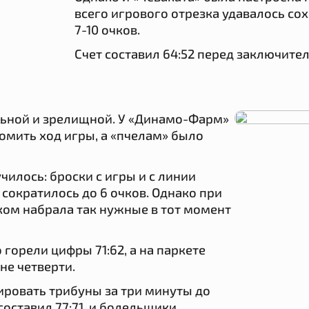
всего игрового отрезка удавалось со
7-10 очков.
Счет составил 64:52 перед заключит
льной и зрелищной. У «Динамо-Фарм»
омить ход игры, а «пчелам» было
чилось: броски с игры и с линии
сократилось до 6 очков. Однако при
ком набрала так нужные в тот момент
 горели цифры 71:62, а на паркете
не четверти.
ировать трибуны за три минуты до
составил 77:71, и болельщики