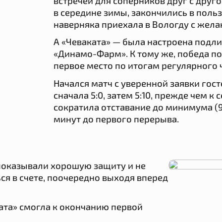
встречей для соперников друг с друг
в середине зимы, закончились в поль
наверняка приехала в Вологду с жела
А «Чеваката» — была настроена подли
«Динамо-Фарм». К тому же, победа по
первое место по итогам регулярного 
Начался матч с уверенной заявки гост
сначала 5:0, затем 5:10, прежде чем к
сократила отставание до минимума (9:1
минут до первого перерыва.
показывали хорошую защиту и не
ся в счете, поочередно выходя вперед
ата» смогла к окончанию первой