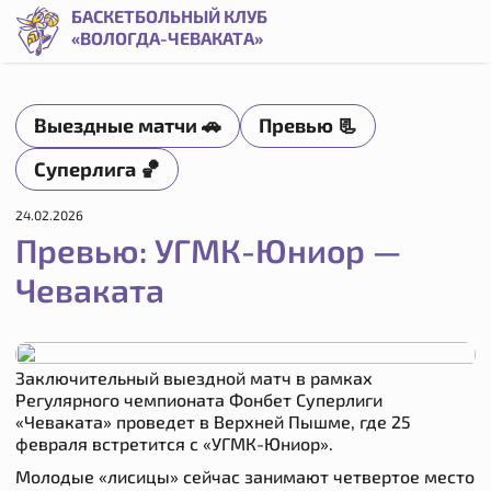
Превью: УГМК-Юниор — Чеваката | Баскетбольный клуб «
БАСКЕТБОЛЬНЫЙ КЛУБ
«ВОЛОГДА-ЧЕВАКАТА»
Выездные матчи 🚗
Превью 📃
Суперлига 🏀
24.02.2026
Превью: УГМК-Юниор —
Чеваката
Заключительный выездной матч в рамках
Регулярного чемпионата Фонбет Суперлиги
«Чеваката» проведет в Верхней Пышме, где 25
февраля встретится с «УГМК-Юниор».
Молодые «лисицы» сейчас занимают четвертое место