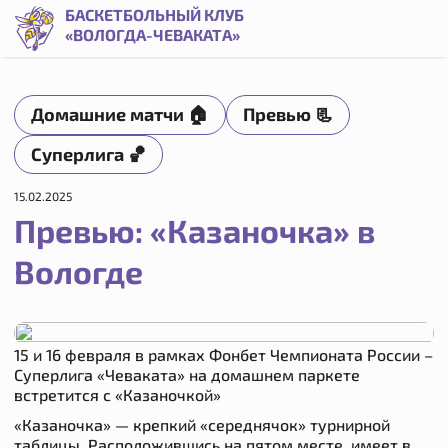
Превью: &#171;Казаночка&#187; в Вологде | Баскетбольны
БАСКЕТБОЛЬНЫЙ КЛУБ
«ВОЛОГДА-ЧЕВАКАТА»
Домашние матчи 🏠
Превью 📃
Суперлига 🏀
15.02.2025
Превью: «Казаночка» в
Вологде
15 и 16 февраля в рамках Фонбет Чемпионата России –
Суперлига «Чеваката» на домашнем паркете
встретится с «Казаночкой»
«Казаночка» — крепкий «середнячок» турнирной
таблицы. Расположившись на пятом месте, имеет в