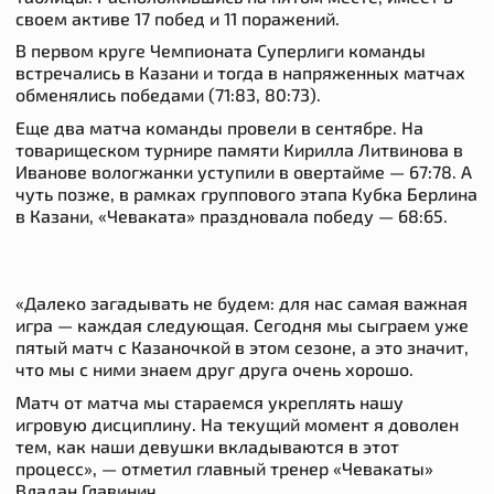
своем активе 17 побед и 11 поражений.
В первом круге Чемпионата Суперлиги команды
встречались в Казани и тогда в напряженных матчах
обменялись победами (71:83, 80:73).
Еще два матча команды провели в сентябре. На
товарищеском турнире памяти Кирилла Литвинова в
Иванове вологжанки уступили в овертайме — 67:78. А
чуть позже, в рамках группового этапа Кубка Берлина
в Казани, «Чеваката» праздновала победу — 68:65.
«Далеко загадывать не будем: для нас самая важная
игра — каждая следующая. Сегодня мы сыграем уже
пятый матч с Казаночкой в этом сезоне, а это значит,
что мы с ними знаем друг друга очень хорошо.
Матч от матча мы стараемся укреплять нашу
игровую дисциплину. На текущий момент я доволен
тем, как наши девушки вкладываются в этот
процесс»,
— отметил главный тренер «Чевакаты»
Владан Главинич.