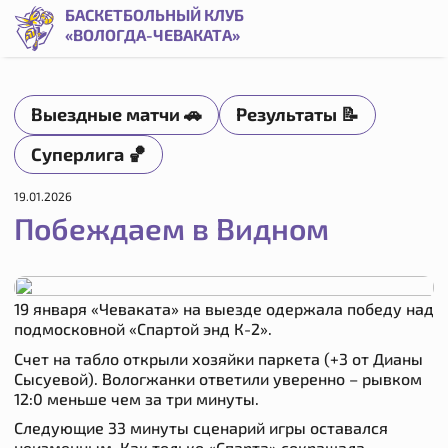
Побеждаем в Видном | Баскетбольный клуб «Вологда-Чев
БАСКЕТБОЛЬНЫЙ КЛУБ
«ВОЛОГДА-ЧЕВАКАТА»
Выездные матчи 🚗
Результаты 📝
Суперлига 🏀
19.01.2026
Побеждаем в Видном
19 января «Чеваката» на выезде одержала победу над
подмосковной «Спартой энд К-2».
Счет на табло открыли хозяйки паркета (+3 от Дианы
Сысуевой). Вологжанки ответили уверенно – рывком
12:0 меньше чем за три минуты.
Следующие 33 минуты сценарий игры оставался
неизменным. Как только «Спарта» сокращала