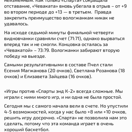
отставание, «Чеваката» вновь убегала в отрыв – от +9
во втором периоде до +13 — в третьем. Правда
закрепить преимущество вологжанкам никак не
удавалось.
На исходе седьмой минуты финальной четверти
видновчанки сравняли счет (71:71), однако вырваться
вперед так и не смогли. Концовка осталась за
«Чевакатой» – 73:79. Вологжанки забирают вторую
победу на выезде.
Самыми результативными в составе Пчел стали
Есения Магжанова (20 очков), Светлана Розанова (18
очков) и Елизавета Зайцева (16 очков).
«
Игры против «Спарты энд К-2» всегда сложные. Мы
играли с ними много игр, и ни одна не была простой.
Сегодня мы с самого начала вели в счете. Но упустили
4-5 возможностей, когда у нас было +8 или +10 очков,
решить игру досрочно. «Спарта» не позволила нам это
сделать, потому что эта команда играет в очень
хороший баскетбол.